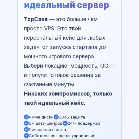
идеальный сервер
TopCase
— это больше чем
просто VPS. Это твой
персональный кейс для любых
задач: от запуска стартапа до
мощного игрового сервера.
Выбери локацию, мощность, ОС —
и получи готовое решение за
считанные минуты.
Никаких компромиссов, только
твой идеальный кейс.
NVMe диски
DDoS защита
5+ дата-центров
24/7 поддержка
Почасовая оплата
Собственная панель управления