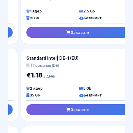
1 ядер
2.5 Gb
15 Gb
Безлимит
Заказать
Standard Intel| DE-1 (EU)
🇩🇪
Германия (DE)
€1.18
/ день
2 ядер
5 Gb
35 Gb
Безлимит
Заказать