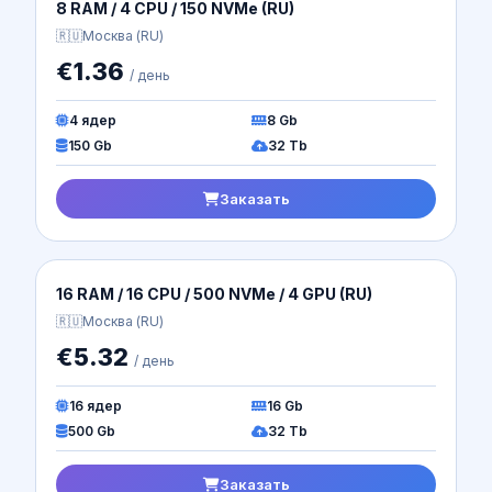
Nova AMD| DE-1 (EU)
🇩🇪
Германия (DE)
€1.60
/ день
4 ядер
10 Gb
70 Gb
Безлимит
Заказать
Cloud Forex 3| DE-1 (EU)
🇩🇪
Германия (DE)
€1.70
/ день
3 ядер
7.5 Gb
50 Gb
Безлимит
Заказать