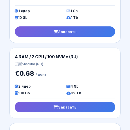
1 ядер
2.5 Gb
15 Gb
Безлимит
Заказать
Standard Intel| DE-1 (EU)
🇩🇪
Германия (DE)
€1.18
/ день
2 ядер
5 Gb
35 Gb
Безлимит
Заказать