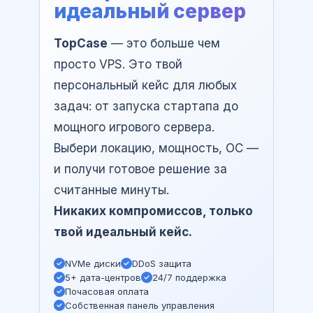
идеальный сервер
TopCase
— это больше чем
просто VPS. Это твой
персональный кейс для любых
задач: от запуска стартапа до
мощного игрового сервера.
Выбери локацию, мощность, ОС —
и получи готовое решение за
считанные минуты.
Никаких компромиссов, только
твой идеальный кейс.
NVMe диски
DDoS защита
5+ дата-центров
24/7 поддержка
Почасовая оплата
Собственная панель управления