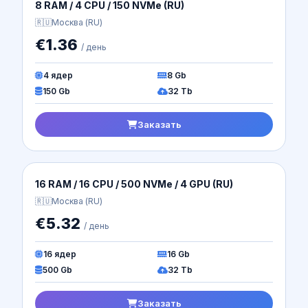
Nova AMD| DE-1 (EU)
🇩🇪
Германия (DE)
€1.60
/ день
4 ядер
10 Gb
70 Gb
Безлимит
Заказать
Cloud Forex 3| DE-1 (EU)
🇩🇪
Германия (DE)
€1.70
/ день
3 ядер
7.5 Gb
50 Gb
Безлимит
Заказать