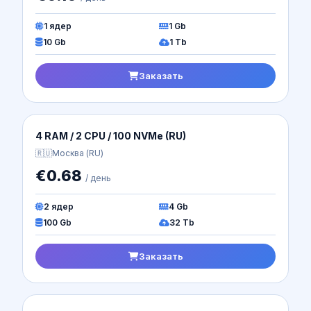
1 ядер
2.5 Gb
15 Gb
Безлимит
Заказать
Standard Intel| DE-1 (EU)
🇩🇪
Германия (DE)
€1.18
/ день
2 ядер
5 Gb
35 Gb
Безлимит
Заказать