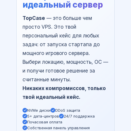
идеальный сервер
TopCase
— это больше чем
просто VPS. Это твой
персональный кейс для любых
задач: от запуска стартапа до
мощного игрового сервера.
Выбери локацию, мощность, ОС —
и получи готовое решение за
считанные минуты.
Никаких компромиссов, только
твой идеальный кейс.
NVMe диски
DDoS защита
5+ дата-центров
24/7 поддержка
Почасовая оплата
Собственная панель управления